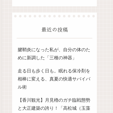
最近の投稿
腱鞘炎になった私が、自分の体のた
めに新調した「三種の神器」
走る日も歩く日も。眠れる保冷剤を
相棒に変える、真夏の快適サバイバ
ル術
【香川観光】月見櫓のガチ臨戦態勢
と大正建築の誇り！「高松城（玉藻