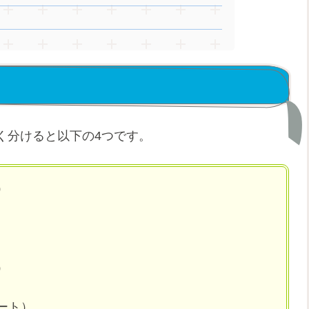
く分けると以下の4つです。
）
）
ート）