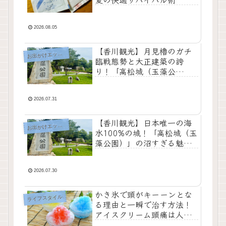
2026.08.05
【香川観光】月見櫓のガチ
お
出かけエッセイ
臨戦態勢と大正建築の誇
り！「高松城（玉藻公
園）」の沼すぎる魅力〜後
編〜
2026.07.31
【香川観光】日本唯一の海
お
出かけエッセイ
水100%の城！「高松城（玉
藻公園）」の沼すぎる魅
力〜前編〜
2026.07.30
かき氷で頭がキーーンとな
ライフスタイル
る理由と一瞬で治す方法！
アイスクリーム頭痛は人類
のバグ？