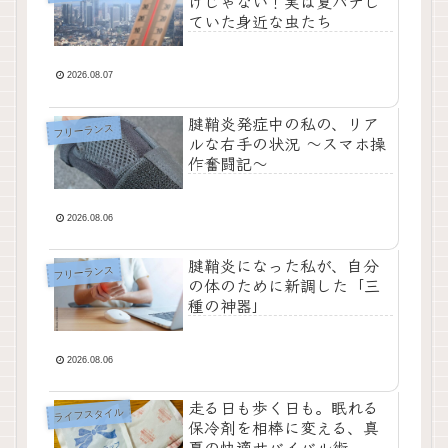
けじゃない！実は夏バテし
ていた身近な虫たち
2026.08.07
腱鞘炎発症中の私の、リア
フリーランス
ルな右手の状況 〜スマホ操
作奮闘記〜
2026.08.06
腱鞘炎になった私が、自分
フリーランス
の体のために新調した「三
種の神器」
2026.08.06
走る日も歩く日も。眠れる
ライフスタイル
保冷剤を相棒に変える、真
夏の快適サバイバル術