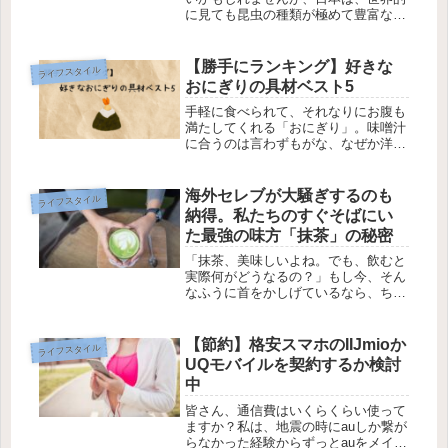
に見ても昆虫の種類が極めて豊富な
「虫の国」なのだそう。とはいえ、近
年の日本の夏はあまりにも過酷です。
「日本の夏＝虫が生き生きと飛び回
【勝手にランキング】好きな
ライフスタイル
る」という光景は、もはや昔の話。ア
おにぎりの具材ベスト5
スファ...
手軽に食べられて、それなりにお腹も
満たしてくれる「おにぎり」。味噌汁
に合うのは言わずもがな、なぜか洋風
のコンソメスープやミネストローネの
横に並んでも平気な顔をしている、あ
の圧倒的な包容力は何なのだろう。そ
海外セレブが大騒ぎするのも
ライフスタイル
れに、たとえおかずがゼロでも、なん
納得。私たちのすぐそばにい
な...
た最強の味方「抹茶」の秘密
「抹茶、美味しいよね。でも、飲むと
実際何がどうなるの？」もし今、そん
なふうに首をかしげているなら、ちょ
っとだけ耳を傾けてみてください。結
論から申し上げましょう。茶葉を丸ご
と粉末にして飲む抹茶は、大自然の栄
【節約】格安スマホのIIJmioか
ライフスタイル
養をそのまま凝縮したようなもの。単
UQモバイルを契約するか検討
な...
中
皆さん、通信費はいくらくらい使って
ますか？私は、地震の時にauしか繋が
らなかった経験からずっとauをメイン