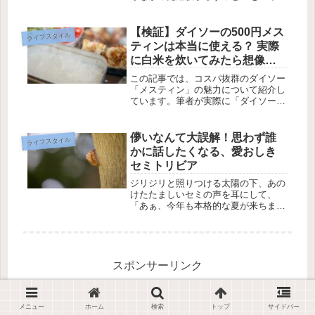
にしているのですが、料金はギガ使い
放題で8000円ほど。使い放題は有り難
い反面、正直高いし、だいたい毎月使
【検証】ダイソーの500円メス
ライフスタイル
うのは10ギガ前後なんですよ...
ティンは本当に使える？ 実際
に白米を炊いてみたら想像以
上のクオリティだったお話
この記事では、コスパ抜群のダイソー
「メスティン」の魅力について紹介し
ています。筆者が実際に「ダイソーの
メスティンってどうなの？」と気にな
っている方は、ぜひ参考にしてみてく
ださい。
儚いなんて大誤解！思わず誰
ライフスタイル
かに話したくなる、愛おしき
セミトリビア
ジリジリと照りつける太陽の下、あの
けたたましいセミの声を耳にして、
「あぁ、今年も本格的な夏が来ちまっ
たなぁ」としみじみ思う方は少なくな
いはず。セミは日本の夏に欠かせな
い、絶対的な風物詩。しかしその割に
は、「じゃあセミって普段何食べてる
の？」...
スポンサーリンク
メニュー
ホーム
検索
トップ
サイドバー