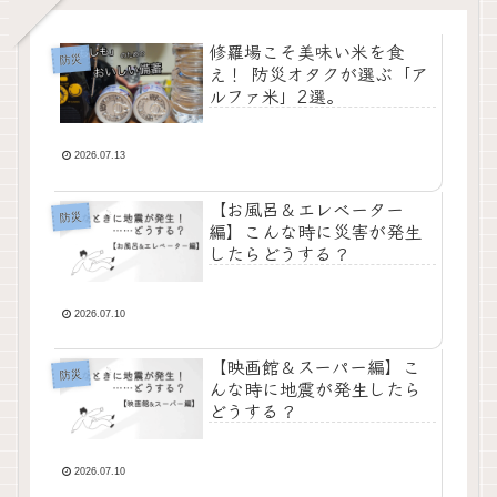
修羅場こそ美味い米を食
防災
え！ 防災オタクが選ぶ「ア
ルファ米」2選。
2026.07.13
【お風呂＆エレベーター
防災
編】こんな時に災害が発生
したらどうする？
2026.07.10
【映画館＆スーパー編】こ
防災
んな時に地震が発生したら
どうする？
2026.07.10